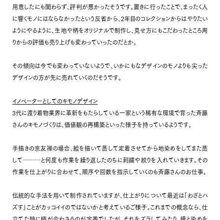
用意したにも関わらず、評判が悪かったそうです。置きに行ったことで、まったく人
に響くモノにはならなかったという反省から、2年目のコレクションからはやりたい
ようにやるように、生地や柄をオリジナルで制作し、見せ方にもこだわったところ周
りからの評価も売り上げも変わっていったのだとか。
その傾向は今でも変わっていないようで、いかにもなデザインのモノよりも尖った
デザインの方が先に売れていくのだそうです。
イノベーターとしてのキモノデザイン
3代に渡り着物業界に革新をもたらしている一家という稀有な環境で育った斉藤
さんのキモノづくりは、価値観の再構築といった様子を持っているようです。
手描きの京友禅の場合、絵を描いて蒸して定着させてから地染めをしてまた蒸
して………と何度も作業を繰り返したのちに刺繍や絞りを入れていきます。その
作業を仕上がりに合わせて、順序や回数を指示していくのも斉藤さんのお仕事。
伝統的な手法を用いて制作されていますが、仕上がりについて最近は「わざとハ
ズす」ことがカッコイイのではないかと考えているご様子。これまでの概念なら、仕
立てた時に柄が合わさるのが定番でしたが、それをズラしてみたり、織と染めを