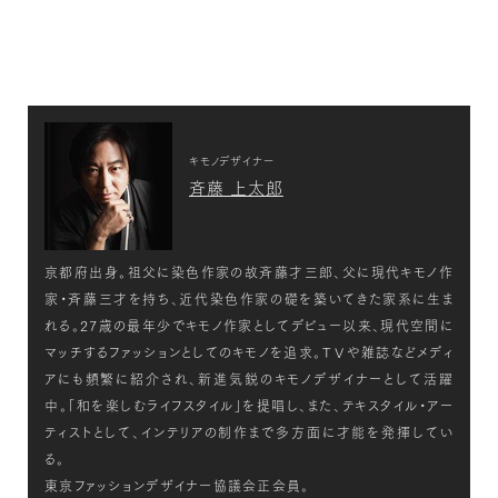
キモノデザイナー
斉藤 上太郎
京都府出身。祖父に染色作家の故斉藤才三郎、父に現代キモノ作
家・斉藤三才を持ち、近代染色作家の礎を築いてきた家系に生ま
れる。27歳の最年少でキモノ作家としてデビュー以来、現代空間に
マッチするファッションとしてのキモノを追求。ＴＶや雑誌などメディ
アにも頻繁に紹介され、新進気鋭のキモノデザイナーとして活躍
中。「和を楽しむライフスタイル」を提唱し、また、テキスタイル・アー
ティストとして、インテリアの制作まで多方面に才能を発揮してい
る。
東京ファッションデザイナー協議会正会員。