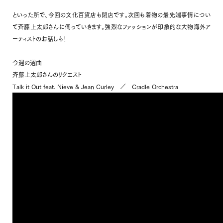
といった所で、今回の文化百貨店も閉店です。次回も着物の最先端事情につい
て斉藤上太郎さんに伺っていきます。強烈なファッションが印象的な大物海外ア
ーティストのお話しも！
今週の選曲
斉藤上太郎さんのリクエスト
Talk it Out feat. Nieve & Jean Curley ／ Cradle Orchestra