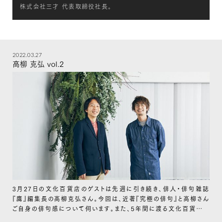
株式会社三才 代表取締役社長。
2022.03.27
高柳 克弘 vol.2
3月27日の文化百貨店のゲストは先週に引き続き、俳人・俳句雑誌
『鷹』編集長の高柳克弘さん。今回は、近著『究極の俳句』と高柳さん
ご自身の俳句感について伺います。また、5年間に渡る文化百貨店を
通じて、MCの山崎晴太郎が感じてきた事についてもお話します。