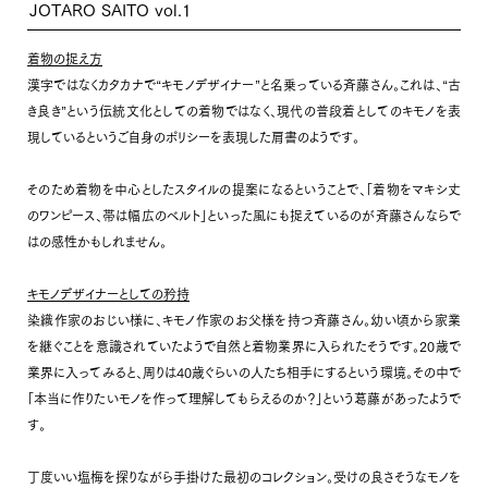
JOTARO SAITO vol.1
着物の捉え方
漢字ではなくカタカナで“キモノデザイナー”と名乗っている斉藤さん。これは、“古
き良き”という伝統文化としての着物ではなく、現代の普段着としてのキモノを表
現しているというご自身のポリシーを表現した肩書のようです。
そのため着物を中心としたスタイルの提案になるということで、「着物をマキシ丈
のワンピース、帯は幅広のベルト」といった風にも捉えているのが斉藤さんならで
はの感性かもしれません。
キモノデザイナーとしての矜持
染織作家のおじい様に、キモノ作家のお父様を持つ斉藤さん。幼い頃から家業
を継ぐことを意識されていたようで自然と着物業界に入られたそうです。20歳で
業界に入ってみると、周りは40歳ぐらいの人たち相手にするという環境。その中で
「本当に作りたいモノを作って理解してもらえるのか？」という葛藤があったようで
す。
丁度いい塩梅を探りながら手掛けた最初のコレクション。受けの良さそうなモノを