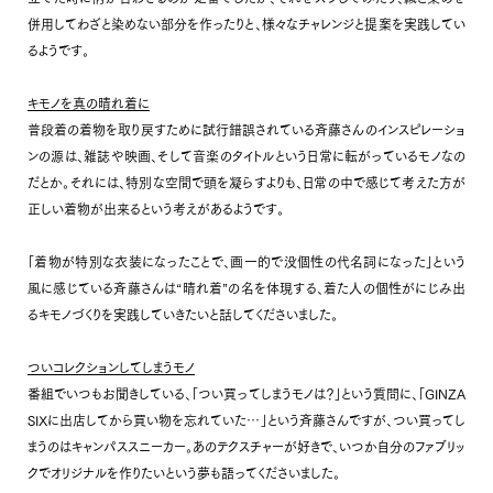
併用してわざと染めない部分を作ったりと、様々なチャレンジと提案を実践してい
るようです。
キモノを真の晴れ着に
普段着の着物を取り戻すために試行錯誤されている斉藤さんのインスピレーショ
ンの源は、雑誌や映画、そして音楽のタイトルという日常に転がっているモノなの
だとか。それには、特別な空間で頭を凝らすよりも、日常の中で感じて考えた方が
正しい着物が出来るという考えがあるようです。
「着物が特別な衣装になったことで、画一的で没個性の代名詞になった」という
風に感じている斉藤さんは“晴れ着”の名を体現する、着た人の個性がにじみ出
るキモノづくりを実践していきたいと話してくださいました。
ついコレクションしてしまうモノ
番組でいつもお聞きしている、「つい買ってしまうモノは？」という質問に、「GINZA
SIXに出店してから買い物を忘れていた…」という斉藤さんですが、つい買ってし
まうのはキャンパススニーカー。あのテクスチャーが好きで、いつか自分のファブリッ
クでオリジナルを作りたいという夢も語ってくださいました。