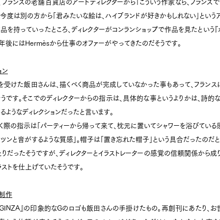
、フランスの老舗百貨店のアートディレクターから「こういう作家なら、フランス
、今度は別の方から「君みたいな絵は、ハイブランドが好きかもしれない」という
に作品を持っていったところ、ディレクターがコンランショップで作品を見たという『
年後にはHermèsから仕事のオファーがやってきたのだそうです。
ョン
ァーを受けた飯田さんは、描くべく商品が完成していなかった事もあって、フランス
うです。そこでのディレクターからの指示は、具体的な事というよりかは、詩的
るようなディレクションだったと言います。
く際の指示は「パーティーから帰って来て、枕元に置いてシャワーを浴びている
カツンと音がするような質感」。帽子は「置き忘れた帽子」という具合だったのだと
りだったそうですが、ディレクターとイラストレーターの感覚の信頼関係から成
ラストを仕上げていたそうです。
ゴ制作
GINZA』の印象的なGのロゴも飯田さんの手掛けたもの。再創刊にあたり、