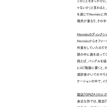
このことをきっかけに
ゃないか」と言わると
を通じてHermès
偶然が重なり、その半
Hermèsのディレクシ
Hermèsからオフ
作業をしていたのだそ
頭の中に画を送ってく
例えば、バングルを描
には「陶器に置くと、
通訳者がいてのやりと
ケーションの中で、イ
雑誌『GINZA』のロ
身近な所では、雑誌『