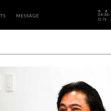
毎
TS
MESSAGE
24:30-
ON 