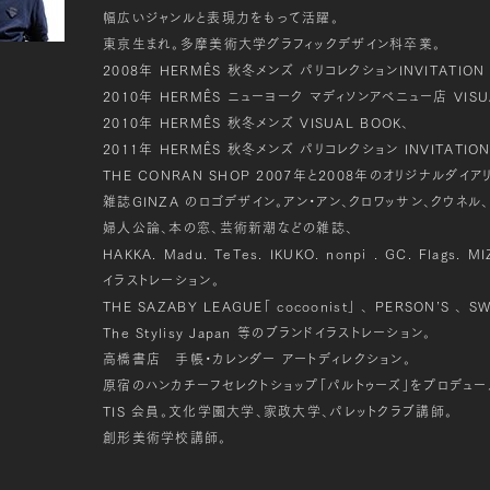
幅広いジャンルと表現力をもって活躍。
東京生まれ。多摩美術大学グラフィックデザイン科卒業。
2008年 HERMÊS 秋冬メンズ パリコレクションINVITATION 
2010年 HERMÊS ニューヨーク マディソンアベニュー店 VISU
2010年 HERMÊS 秋冬メンズ VISUAL BOOK、
2011年 HERMÊS 秋冬メンズ パリコレクション INVITATION
THE CONRAN SHOP 2007年と2008年のオリジナルダイア
雑誌GINZA のロゴデザイン。アン・アン、クロワッサン、クウネル、
婦人公論、本の窓、芸術新潮などの雑誌、
HAKKA. Madu. TeTes. IKUKO. nonpi . GC. Flags. 
イラストレーション。
THE SAZABY LEAGUE「 cocoonist」 、 PERSON’S 、 SW
The Stylisy Japan 等のブランドイラストレーション。
高橋書店 手帳・カレンダー アートディレクション。
原宿のハンカチーフセレクトショップ「パルトゥーズ」をプロデュー
TIS 会員。文化学園大学、家政大学、パレットクラブ講師。
創形美術学校講師。