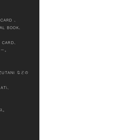
CARD 、
AL BOOK、
 CARD、
リー。
MIZUTANI などの
ATi、
ス。