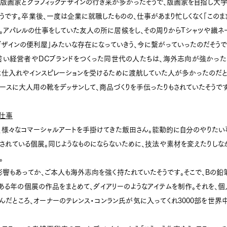
版画家とグラフィックデザインの行き来が多かったそうで、版画家を目指し大学
うです。卒業後、一度は企業に就職したものの、仕事があまり忙しくなく「このまま
。アパレルの仕事をしていた友人の所に居候をし、その周りからTシャツや織ネ
ザインの便利屋」みたいな存在になっていきう、今に繋がっていったのだそうで
若い経営者やDCブランドをつくった同世代の人たちは、海外志向が強かった
に仕入れやインスピレーションを受けるために渡航していた人が多かったのだと
ースに大人用の靴をデッサンして、商品づくりを手伝ったりもされていたそうです
仕事
、様々なコマーシャルアートを手掛けてきた飯田さん。能動的に自分のやりたい
されている個展。同じようなものにならないために、技法や素材を変えたりしな
。
響もあってか、ご本人も海外志向を強く持たれていたそうです。そこで、Bの
ある年の個展の作品をまとめて、ダイアリーのようなアイテムを制作。それを、
んだところ、オーナーのテレンス・コンラン氏が気に入ってくれ3000部を世界